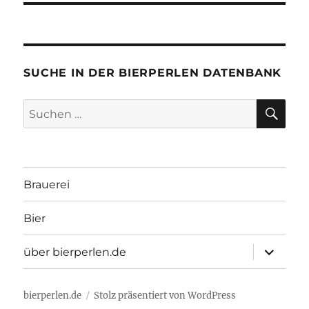
SUCHE IN DER BIERPERLEN DATENBANK
SU
Suchen
nach:
Brauerei
Bier
Unterme
über bierperlen.de
öffnen
bierperlen.de
Stolz präsentiert von WordPress