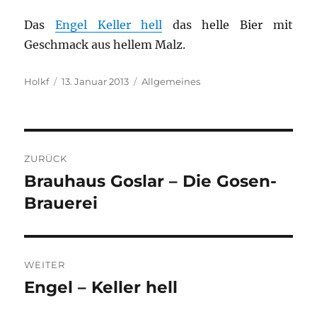
Das
Engel Keller hell
das helle Bier mit
Geschmack aus hellem Malz.
Autor
Veröffentlicht
Kategorien
Holkf
13. Januar 2013
Allgemeines
am
Beitragsnavigation
ZURÜCK
Brauhaus Goslar – Die Gosen-
Vorheriger
Beitrag:
Brauerei
WEITER
Engel – Keller hell
Nächster
Beitrag: