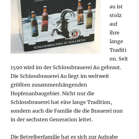
au ist
stolz
auf
ihre
lange
Traditi
on. Seit
1590 wird im der Schlossbrauerei Au gebraut.
Die Schlossbrauerei Au liegt im weltweit
größten zusammenhängenden
Hopfenanbaugebiet. Nicht nur die
Schlossbrauerei hat eine lange Tradition,
sondern auch die Familie die die Brauerei nun
in der sechsten Generation leitet.
Die Betreiberfamilie hat es sich zur Aufgabe