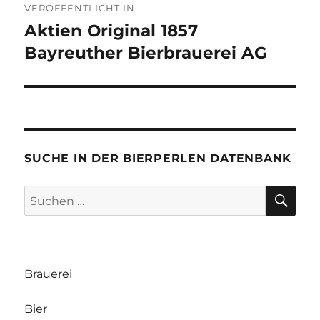
VERÖFFENTLICHT IN
Aktien Original 1857
Bayreuther Bierbrauerei AG
SUCHE IN DER BIERPERLEN DATENBANK
SU
Suchen
nach:
Brauerei
Bier