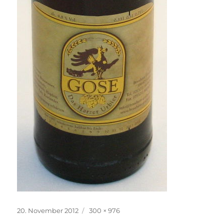
Veröffentlicht
Originalgröße
20. November 2012
300 × 976
am