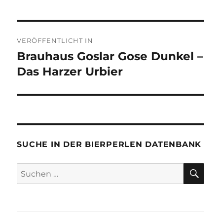
Beitragsnavigation
VERÖFFENTLICHT IN
Brauhaus Goslar Gose Dunkel –
Das Harzer Urbier
SUCHE IN DER BIERPERLEN DATENBANK
SU
Suchen
nach: