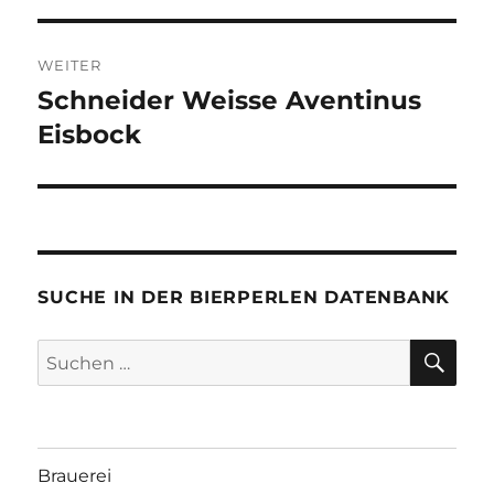
WEITER
Schneider Weisse Aventinus
Nächster
Beitrag:
Eisbock
SUCHE IN DER BIERPERLEN DATENBANK
SU
Suchen
nach:
Brauerei