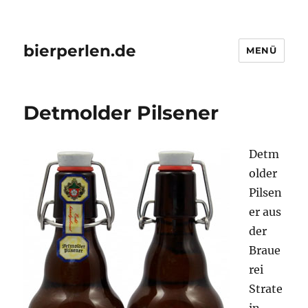
bierperlen.de
MENÜ
Detmolder Pilsener
Detm
older
Pilsen
er aus
der
Braue
rei
Strate