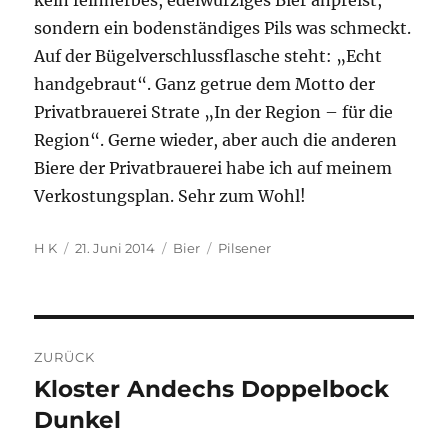
kein feinherbes, edelwürziges Bier anpreist,
sondern ein bodenständiges Pils was schmeckt.
Auf der Bügelverschlussflasche steht: „Echt
handgebraut“. Ganz getrue dem Motto der
Privatbrauerei Strate „In der Region – für die
Region“. Gerne wieder, aber auch die anderen
Biere der Privatbrauerei habe ich auf meinem
Verkostungsplan. Sehr zum Wohl!
Autor
Veröffentlicht
Kategorien
Schlagwörter
H K
21. Juni 2014
Bier
Pilsener
am
Beitragsnavigation
ZURÜCK
Kloster Andechs Doppelbock
Vorheriger
Beitrag:
Dunkel