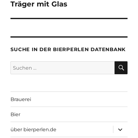
Träger mit Glas
SUCHE IN DER BIERPERLEN DATENBANK
SU
Suchen
nach:
Brauerei
Bier
Unterme
über bierperlen.de
öffnen