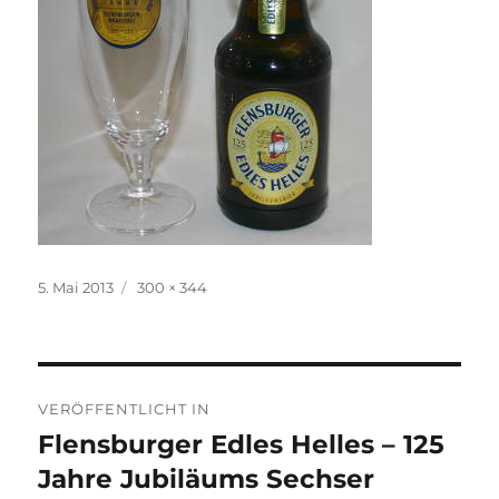
Veröffentlicht
Originalgröße
5. Mai 2013
300 × 344
am
Beitragsnavigation
VERÖFFENTLICHT IN
Flensburger Edles Helles – 125
Jahre Jubiläums Sechser