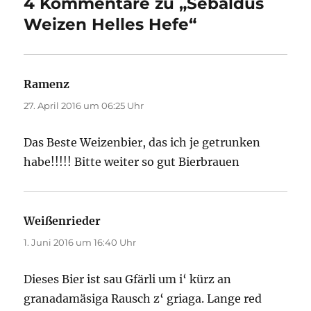
4 Kommentare zu „Sebaldus
Weizen Helles Hefe“
Ramenz
sagt:
27. April 2016 um 06:25 Uhr
Das Beste Weizenbier, das ich je getrunken
habe!!!!! Bitte weiter so gut Bierbrauen
Weißenrieder
sagt:
1. Juni 2016 um 16:40 Uhr
Dieses Bier ist sau Gfärli um i‘ kürz an
granadamäsiga Rausch z‘ griaga. Lange red