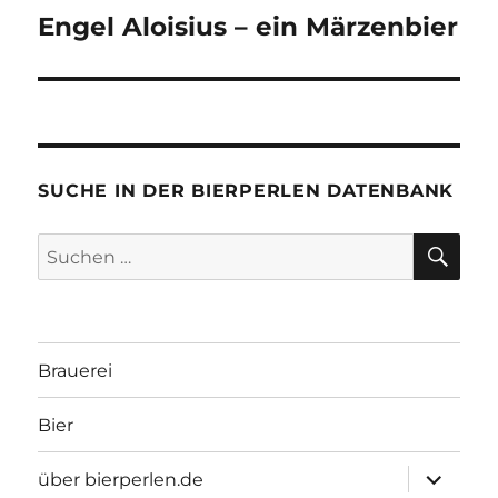
Engel Aloisius – ein Märzenbier
Nächster
Beitrag:
SUCHE IN DER BIERPERLEN DATENBANK
SU
Suchen
nach:
Brauerei
Bier
Unterme
über bierperlen.de
öffnen