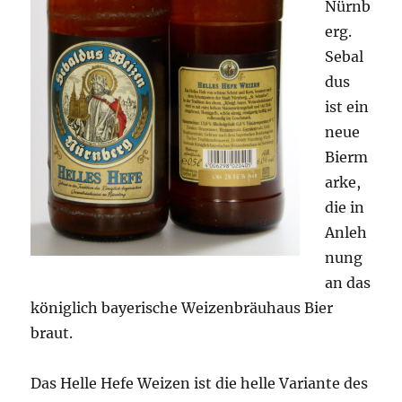
Nürnb
erg.
Sebal
dus
ist ein
neue
Bierm
arke,
die in
Anleh
nung
an das
königlich bayerische Weizenbräuhaus Bier
braut.
Das Helle Hefe Weizen ist die helle Variante des