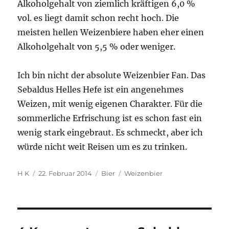
Alkoholgehalt von ziemlich kräftigen 6,0 %
vol. es liegt damit schon recht hoch. Die
meisten hellen Weizenbiere haben eher einen
Alkoholgehalt von 5,5 % oder weniger.
Ich bin nicht der absolute Weizenbier Fan. Das
Sebaldus Helles Hefe ist ein angenehmes
Weizen, mit wenig eigenen Charakter. Für die
sommerliche Erfrischung ist es schon fast ein
wenig stark eingebraut. Es schmeckt, aber ich
würde nicht weit Reisen um es zu trinken.
Autor
Veröffentlicht
Kategorien
Schlagwörter
H K
22. Februar 2014
Bier
Weizenbier
am