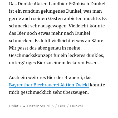
Das Dunkle Aktien Landbier Fränkisch Dunkel
ist ein rundum gelungenes Dunkel, was man
gerne auch seinen Gästen anbieten möchte. Es
schmeckt sehr ausgewogen. Vielleicht könnte
das Bier noch etwas mehr nach Dunkel
schmecken. Es fehlt vielleicht etwas an Säure.
Mir passt das aber genau in meine
Geschmackskonzept für ein leckeres dunkles,
untergäriges Bier zu einem leckeren Essen.
Auch ein weiteres Bier der Brauerei, das
Bayreuther Bierbrauerei Aktien Zwickl
konnte
mich geschmacklich sehr überzeugen.
Autor
Veröffentlicht
Kategorien
Schlagwörter
Holkf
4. Dezember 2013
Bier
Dunkel
am