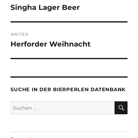
Singha Lager Beer
Vorheriger
Beitrag:
WEITER
Herforder Weihnacht
Nächster
Beitrag:
SUCHE IN DER BIERPERLEN DATENBANK
SU
Suchen
nach: